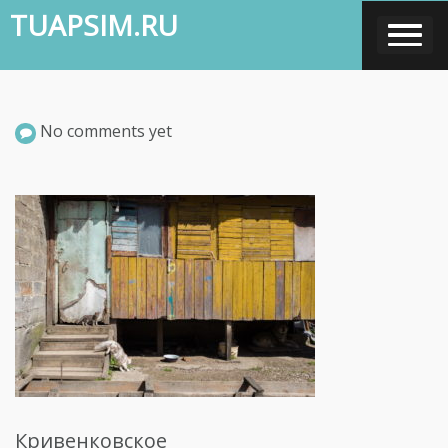
Skip
TUAPSIM.RU
to
content
No comments yet
Кривенковское