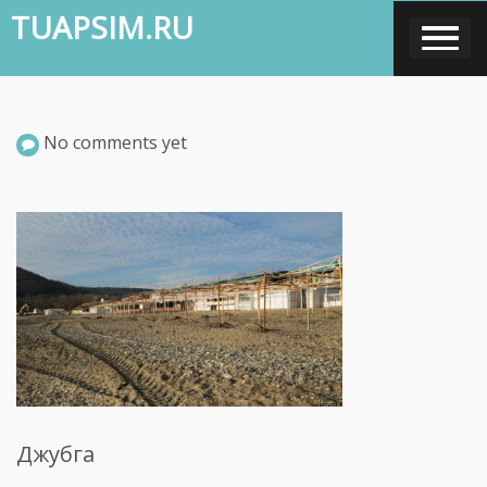
Skip
TUAPSIM.RU
to
content
No comments yet
Джубга