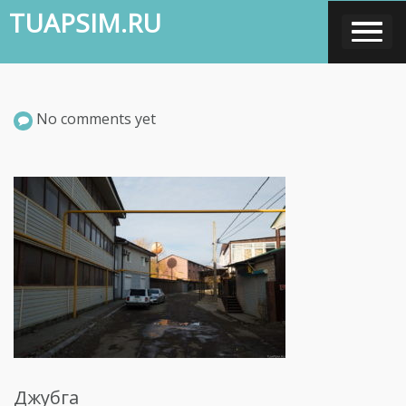
Skip
TUAPSIM.RU
to
content
No comments yet
Джубга