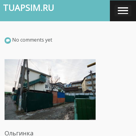
Skip
TUAPSIM.RU
to
content
No comments yet
Ольгинка