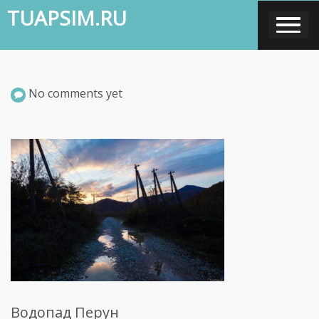
Skip
TUAPSIM.RU
to
content
No comments yet
Водопад Перун