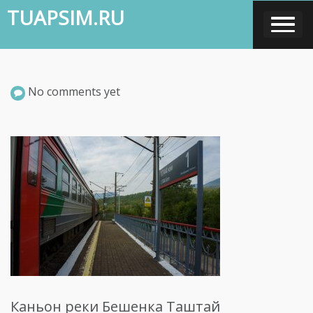
Skip
TUAPSIM.RU
to
content
No comments yet
Каньон реки Бешенка Таштай