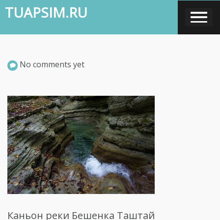
Skip
TUAPSIM.RU
to
content
No comments yet
Каньон реки Бешенка Таштай