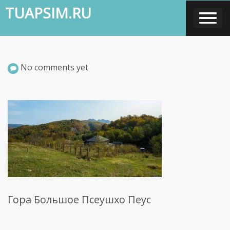
Skip
TUAPSIM.RU
to
content
No comments yet
Гора Большое Псеушхо Пеус