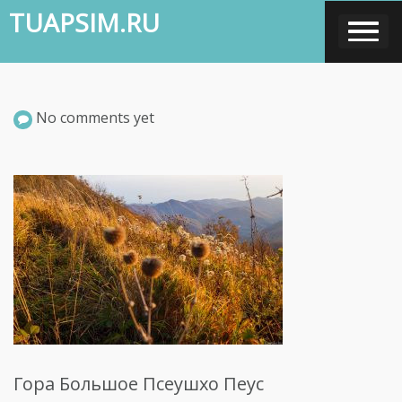
Skip
TUAPSIM.RU
to
content
No comments yet
Гора Большое Псеушхо Пеус