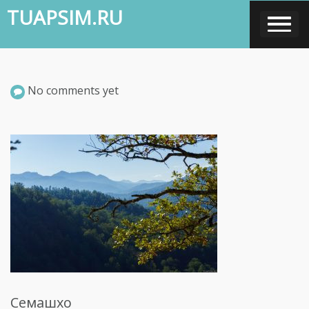
Skip
TUAPSIM.RU
to
content
No comments yet
Семашхо