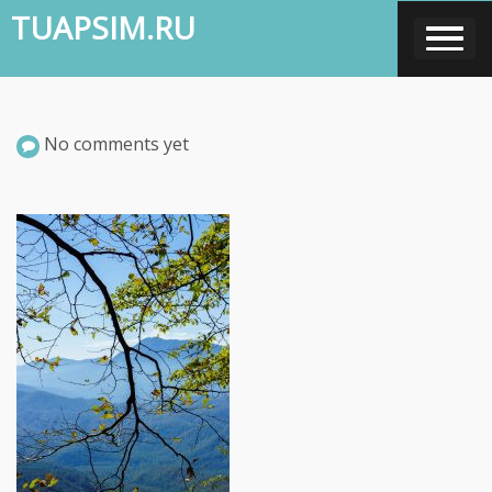
Skip
TUAPSIM.RU
to
content
No comments yet