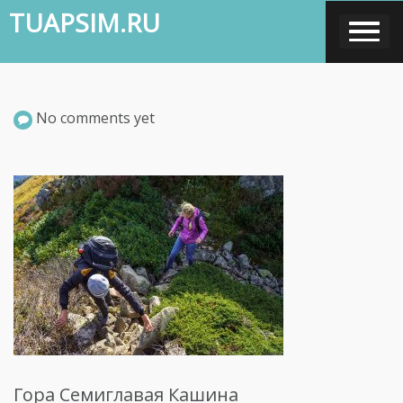
Skip
TUAPSIM.RU
to
content
No comments yet
Гора Семиглавая Кашина