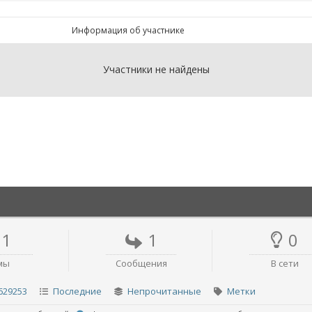
Информация об участнике
Участники не найдены
1
1
0
мы
Сообщения
В сети
629253
Последние
Непрочитанные
Метки