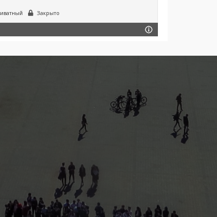
иватный
Закрыто