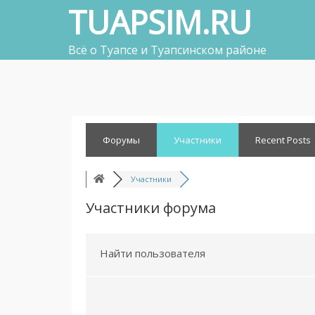
Skip
TUAPSIM.RU
to
content
Всё о Туапсе и Туапсинском районе
Форумы
Участники
Recent Posts
Участники
Участники форума
Найти пользователя