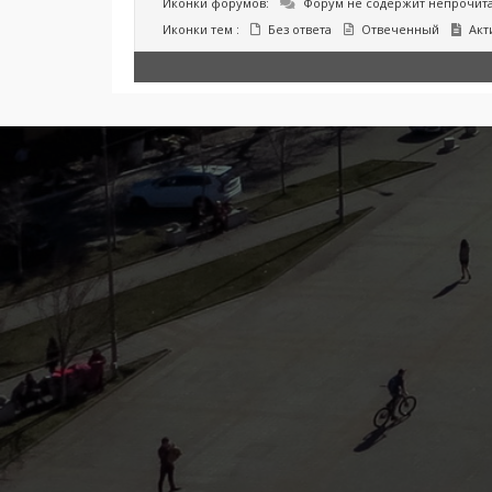
Иконки форумов:
Форум не содержит непрочит
Иконки тем :
Без ответа
Отвеченный
Акт