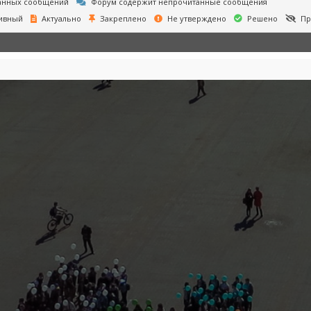
анных сообщений
Форум содержит непрочитанные сообщения
ивный
Актуально
Закреплено
Не утверждено
Решено
Пр