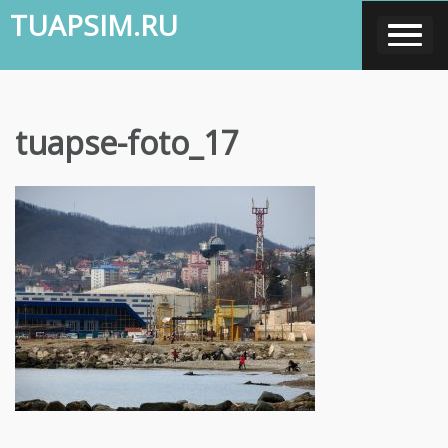
Skip
TUAPSIM.RU
to
content
tuapse-foto_17