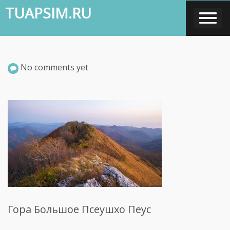
Skip
TUAPSIM.RU
to
content
No comments yet
Гора Большое Псеушхо Пеус